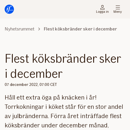
Gå
Gå
direkt
direkt
Logga in
Meny
till
till
sidans
sidans
Nyhetsrummet
Flest köksbränder sker i december
huvudmenyn
innehåll
Flest köksbränder sker
i december
07 december 2022, 07:00 CET
Håll ett extra öga på knäcken i år!
Torrkokningar i köket står för en stor andel
av julbränderna. Förra året inträffade flest
köksbränder under december månad,