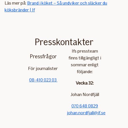
Läs mer på:
Brand i köket – Så undviker och släcker du
köksbränder | If
Presskontakter
Ifs pressteam
Pressfrågor
finns tillgängligt i
sommar enligt
För journalister
följande:
08-410 023 03
Vecka 32:
Johan Nordfjäll
070 648 0829
johan.nordfjall@if.se