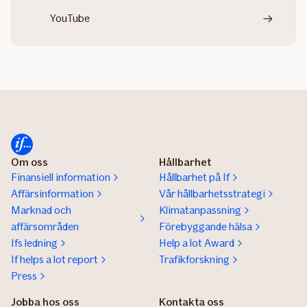
YouTube
Om oss
Hållbarhet
Finansiell information
Hållbarhet på If
Affärsinformation
Vår hållbarhetsstrategi
Marknad och
Klimatanpassning
affärsområden
Förebyggande hälsa
Ifs ledning
Help a lot Award
If helps a lot report
Trafikforskning
Press
Jobba hos oss
Kontakta oss