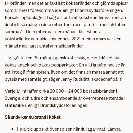
till bränder, men det är faktiskt köksbränder och glömda spisar
som är mest förekommande, enligt Brandskyddsföreningen.
Försäkringsbolaget If såg att antalet köksbränder var mer än
dubbelt så många i december förra året jämfört med oktober
samma år. December var den månad då flest antal
köksbränder anmäldes under hela 2021 medan mars var den
månad med lägst antal anmälda bränder.
– Vi går in i en för många ganska stressig period då det ska
kokas knäck och bakas pepparkakor. En viktig påminnelse är
att inte gå ifrån spisen, även om det finns en massa annat att
pyssla med samtidigt, säger Jenny Rudslätt, skadechef på If.
Varje år inträffar cirka 20 000 – 24 000 bostadsbränder i
Sverige, och äldre och ensamboende är överrepresenterade i
statistiken, enligt Brandskyddsföreningen.
Så undviker du brand i köket
Ha alltid uppsikt över spisen när du lagar mat. Lämna