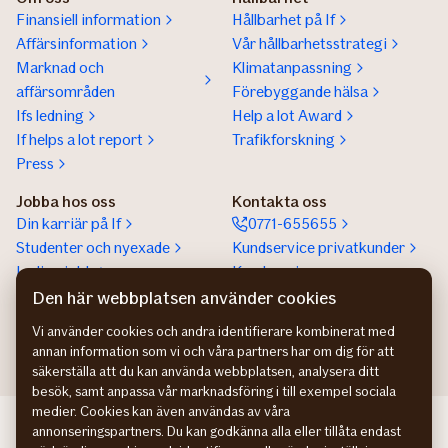
Finansiell information
Hållbarhet på If
Affärsinformation
Vår hållbarhetsstrategi
Marknad och
Klimatanpassning
affärsområden
Förebyggande hälsa
Ifs ledning
Help a lot Award
If helps a lot report
Trafikforskning
Press
Jobba hos oss
Kontakta oss
Din karriär på If
0771-655655
Studenter och nyexade
Kundservice privatkunder
Lediga jobb
Kundservice
företagskunder
Den här webbplatsen använder cookies
Partnerskap
Vi använder cookies och andra identifierare kombinerat med
annan information som vi och våra partners har om dig för att
säkerställa att du kan använda webbplatsen, analysera ditt
besök, samt anpassa vår marknadsföring i till exempel sociala
medier. Cookies kan även användas av våra
If Skadeforsikring NO
annonseringspartners. Du kan godkänna alla eller tillåta endast
If Skadeforsikring DK