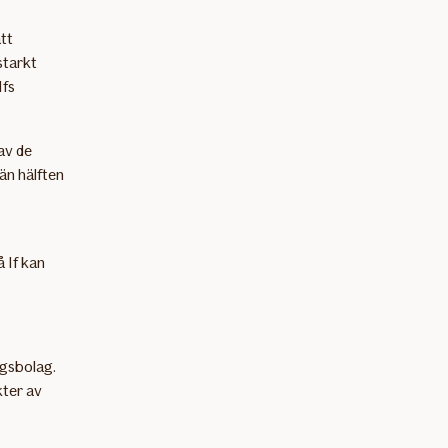
tt
starkt
Ifs
av de
 än hälften
 If kan
ngsbolag.
kter av