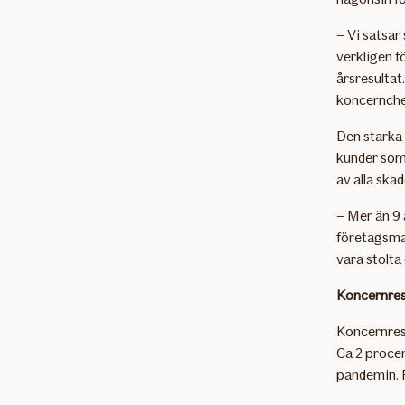
– Vi satsar
verkligen f
årsresultat
koncernche
Den starka 
kunder som 
av alla ska
– Mer än 9 
företagsmar
vara stolta
Koncernres
Koncernresu
Ca 2 procen
pandemin. F