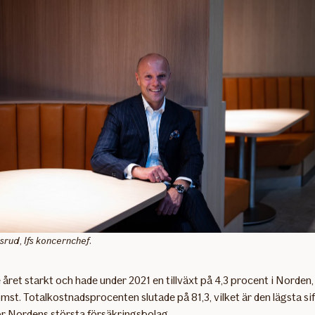
rud, Ifs koncernchef.
e året starkt och hade under 2021 en tillväxt på 4,3 procent i Norden,
st. Totalkostnadsprocenten slutade på 81,3, vilket är den lägsta si
ör Nordens största försäkringsbolag.