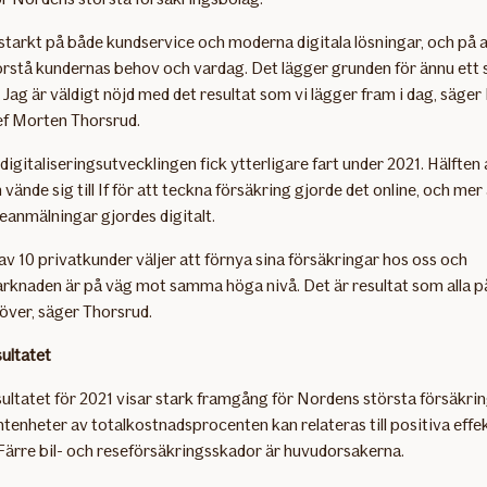
 starkt på både kundservice och moderna digitala lösningar, och på a
örstå kundernas behov och vardag. Det lägger grunden för ännu ett 
. Jag är väldigt nöjd med det resultat som vi lägger fram i dag, säger 
f Morten Thorsrud.
digitaliseringsutvecklingen fick ytterligare fart under 2021. Hälften 
vände sig till If för att teckna försäkring gjorde det online, och mer
deanmälningar gjordes digitalt.
av 10 privatkunder väljer att förnya sina försäkringar hos oss och
knaden är på väg mot samma höga nivå. Det är resultat som alla på
 över, säger Thorsrud.
ultatet
ltatet för 2021 visar stark framgång för Nordens största försäkri
tenheter av totalkostnadsprocenten kan relateras till positiva effe
ärre bil- och reseförsäkringsskador är huvudorsakerna.