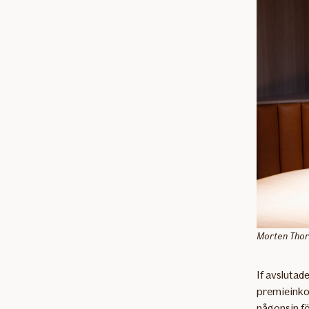
Morten Thors
If avslutad
premieinkom
någonsin f