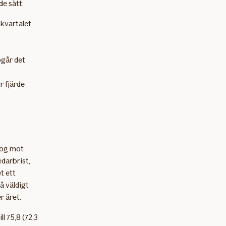
e sätt:
 kvartalet
pgår det
 fjärde
vtog mot
edarbrist,
t ett
å väldigt
r året.
l 75,8 (72,3