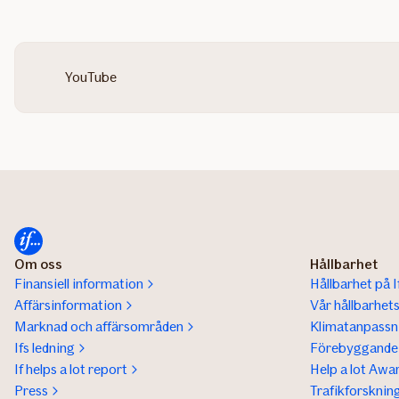
YouTube
Om oss
Hållbarhet
Finansiell information
Hållbarhet på I
Affärsinformation
Vår hållbarhet
Marknad och affärsområden
Klimatanpassn
Ifs ledning
Förebyggande 
If helps a lot report
Help a lot Awa
Press
Trafikforsknin