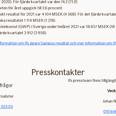
 2020). För fjärde kvartalet var den 74,2 (71,0)
äxten för året uppgick till 3,6 procent.
skt resultat för 2021 var 4 104 MSEK (4 568). För det fjärde kvartale
ska resultatet 1 114 MSEK (1 218).
einkomst (GWP) i Sverige under helåret 2021 var 18 657 MSEK (18 
järde kvartalet 3 912 (3 958).
nformation om Ifs ägare Sampos resultat och mer information om Ifs
Presskontakter
Ifs pressteam finns tillgängl
frågor
Veck
rnalister
Johan N
 023 03
070 64