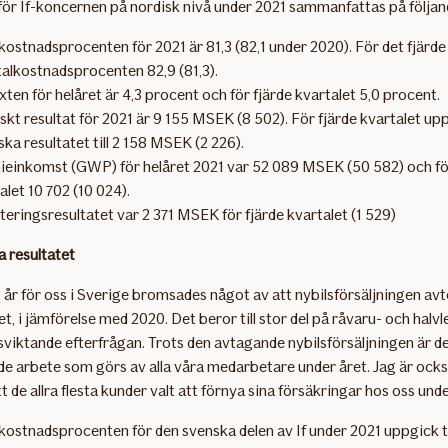
för If-koncernen på nordisk nivå under 2021 sammanfattas på följand
kostnadsprocenten för 2021 är 81,3 (82,1 under 2020). För det fjärde
talkostnadsprocenten 82,9 (81,3).
äxten för helåret är 4,3 procent och för fjärde kvartalet 5,0 procent.
skt resultat för 2021 är 9 155 MSEK (8 502). För fjärde kvartalet up
ska resultatet till 2 158 MSEK (2 226).
einkomst (GWP) för helåret 2021 var 52 089 MSEK (50 582) och för
alet 10 702 (10 024).
teringsresultatet var 2 371 MSEK för fjärde kvartalet (1 529)
 resultatet
t år för oss i Sverige bromsades något av att nybilsförsäljningen a
et, i jämförelse med 2020. Det beror till stor del på råvaru- och halvl
sviktande efterfrågan. Trots den avtagande nybilsförsäljningen är de
 arbete som görs av alla våra medarbetare under året. Jag är ocks
t de allra flesta kunder valt att förnya sina försäkringar hos oss unde
kostnadsprocenten för den svenska delen av If under 2021 uppgick til