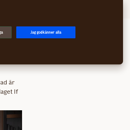
Logga in
Meny
ga
Jag godkänner alla
ad är
aget If