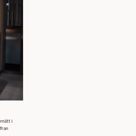
 mätt i
ffran