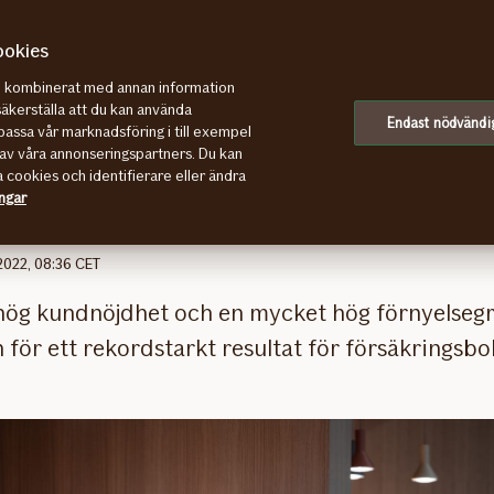
ookies
re kombinerat med annan information
säkerställa att du kan använda
Endast nödvändi
assa vår marknadsföring i till exempel
av våra annonseringspartners. Du kan
a cookies och identifierare eller ändra
ingar
iskt rekordresultat för If
2022, 08:36 CET
ög kundnöjdhet och en mycket hög förnyelsegr
för ett rekordstarkt resultat för försäkringsbol