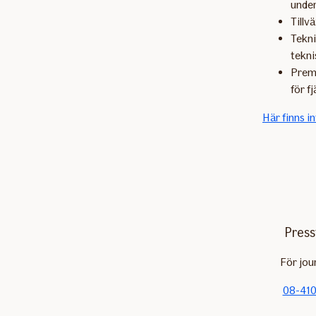
under
Tillv
Tekni
tekni
Premi
för f
Här finns i
Press
För jou
08-410