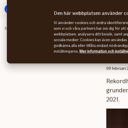
Gå
Gå
direkt
direkt
Den här webbplatsen använder c
till
till
Vi använder cookies och andra identifiera
sidans
sidans
Nyhetsrummet
Nordiskt rekordresultat för If
som vi och våra partners har om dig för att 
huvudmenyn
innehåll
webbplatsen, analysera ditt besök, samt anp
sociala medier. Cookies kan även användas 
godkänna alla eller tillåta endast nödvändig
inställningarna.
Mer information och inställn
Nord
09 februari 
Rekordh
grunden 
2021.