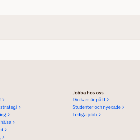
Jobba hos oss
f
Din karriär på If
sstrategi
Studenter och nyexade
ing
Lediga jobb
hälsa
rd
g