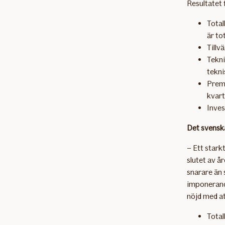
Resultatet 
Total
är to
Tillv
Tekni
tekni
Premi
kvart
Inves
Det svenska
– Ett stark
slutet av år
snarare än 
imponerande
nöjd med at
Total