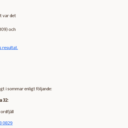
t var det
109) och
 resultat.
igt i sommar enligt följande:
a 32:
ordfjäll
8 0829