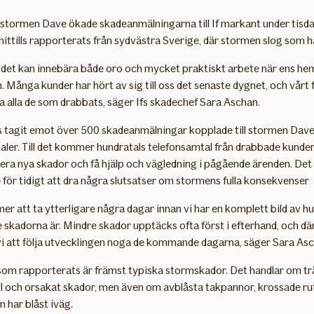
 stormen Dave ökade skadeanmälningarna till If markant under tisda
hittills rapporterats från sydvästra Sverige, där stormen slog som h
t det kan innebära både oro och mycket praktiskt arbete när ens h
. Många kunder har hört av sig till oss det senaste dygnet, och vårt 
pa alla de som drabbats, säger Ifs skadechef Sara Aschan.
ills tagit emot över 500 skadeanmälningar kopplade till stormen Dave
naler. Till det kommer hundratals telefonsamtal från drabbade kunder
era nya skador och få hjälp och vägledning i pågående ärenden. Det
 för tidigt att dra några slutsatser om stormens fulla konsekvenser
r att ta ytterligare några dagar innan vi har en komplett bild av hu
skadorna är. Mindre skador upptäcks ofta först i efterhand, och dä
vi att följa utvecklingen noga de kommande dagarna, säger Sara Asc
som rapporterats är främst typiska stormskador. Det handlar om t
l och orsakat skador, men även om avblåsta takpannor, krossade ru
 har blåst iväg.