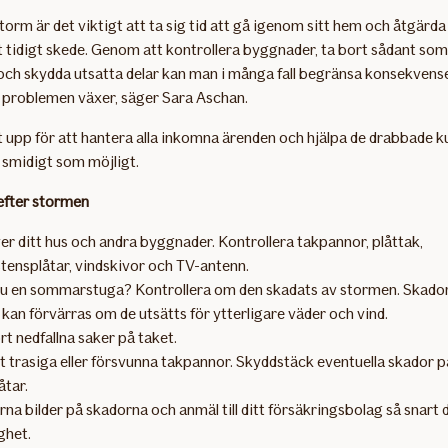
storm är det viktigt att ta sig tid att gå igenom sitt hem och åtgärd
t tidigt skede. Genom att kontrollera byggnader, ta bort sådant so
och skydda utsatta delar kan man i många fall begränsa konsekvens
 problemen växer, säger Sara Aschan.
kt upp för att hantera alla inkomna ärenden och hjälpa de drabbade 
 smidigt som möjligt.
 efter stormen
er ditt hus och andra byggnader. Kontrollera takpannor, plåttak,
tensplåtar, vindskivor och TV-antenn.
u en sommarstuga? Kontrollera om den skadats av stormen. Skador
 kan förvärras om de utsätts för ytterligare väder och vind.
rt nedfallna saker på taket.
t trasiga eller försvunna takpannor. Skyddstäck eventuella skador p
åtar.
rna bilder på skadorna och anmäl till ditt försäkringsbolag så snart 
ghet.