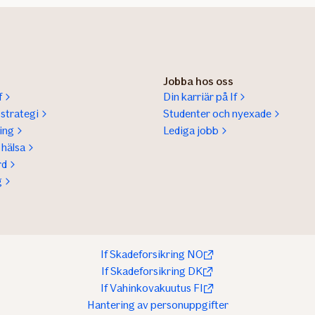
Jobba hos oss
f
Din karriär på If
sstrategi
Studenter och nyexade
ing
Lediga jobb
hälsa
rd
g
If Skadeforsikring NO
If Skadeforsikring DK
If Vahinkovakuutus FI
Hantering av personuppgifter