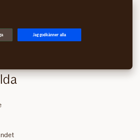
Logga in
Meny
ga
Jag godkänner alla
lda
e
andet