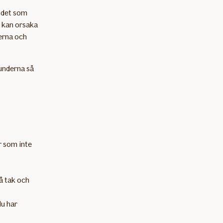
a det som
m kan orsaka
erna och
kunderna så
 som inte
å tak och
du har