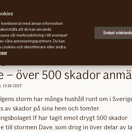
ookies
re kombinerat med annan information
 500 skador anmälda
säkerställa att du kan använda
Endast nödvändi
assa vår marknadsföring i till exempel
av våra annonseringspartners. Du kan
a cookies och identifierare eller ändra
ingar
ga drabbade av stormen
e – över 500 skador anmä
6, 13:36 CEST
elgens storm har många hushåll runt om i Sverig
s av skador på sina hem och tomter.
ingsbolaget If har tagit emot drygt 500 skador
 till stormen Dave, som drog in över delar av l