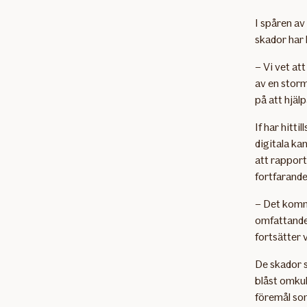
I spåren av
skador har 
– Vi vet at
av en storm
på att hjäl
If har hitt
digitala ka
att rapport
fortfarande
– Det komme
omfattande 
fortsätter 
De skador 
blåst omkul
föremål som