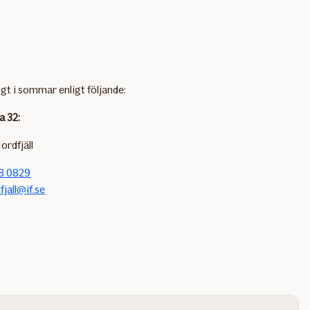
igt i sommar enligt följande:
a 32:
ordfjäll
8 0829
fjall@if.se