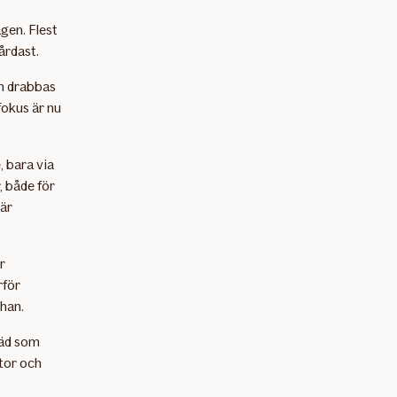
gen. Flest
årdast.
em drabbas
fokus är nu
, bara via
, både för
 är
r
rför
han.
räd som
tor och