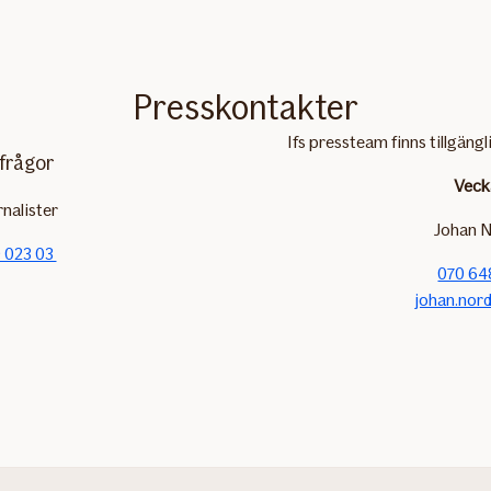
Presskontakter
Ifs pressteam finns tillgängl
frågor
Veck
rnalister
Johan N
 023 03
070 64
johan.nord