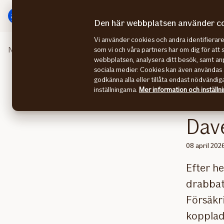
Gå
Gå
direkt
direkt
Den här webbplatsen använder c
till
till
Vi använder cookies och andra identifiera
sidans
sidans
Nyhetsrummet
Många drabbade av stormen Dave – över
som vi och våra partners har om dig för att 
huvudmenyn
innehåll
webbplatsen, analysera ditt besök, samt anp
sociala medier. Cookies kan även användas 
godkänna alla eller tillåta endast nödvändig
inställningarna.
Mer information och inställn
Mån
Dav
08 april 202
Efter h
drabbat
Försäkr
kopplade