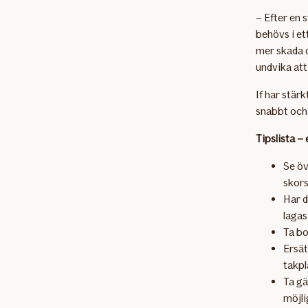
– Efter en 
behövs i et
mer skada 
undvika att
If har stär
snabbt och
Tipslista –
Se öv
skors
Har d
lagas
Ta bo
Ersät
takpl
Ta gä
möjli