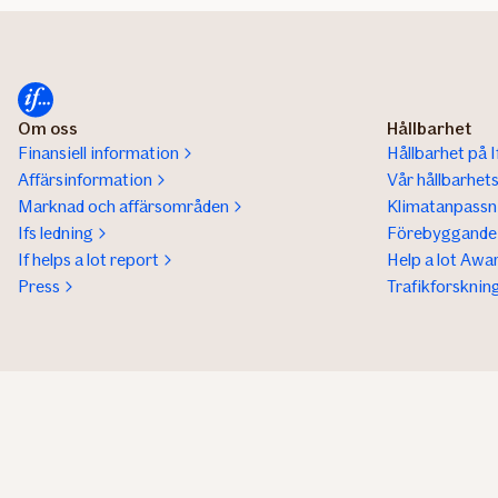
Om oss
Hållbarhet
Finansiell information
Hållbarhet på I
Affärsinformation
Vår hållbarhet
Marknad och affärsområden
Klimatanpassn
Ifs ledning
Förebyggande 
If helps a lot report
Help a lot Awa
Press
Trafikforsknin