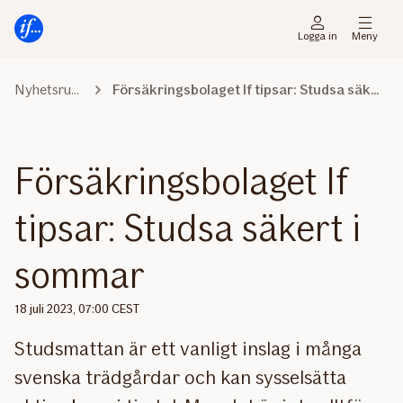
Gå
Gå
direkt
direkt
Logga in
Meny
till
till
sidans
sidans
Nyhetsrummet
Försäkringsbolaget If tipsar: Studsa säkert i sommar
huvudmenyn
innehåll
Försäkringsbolaget If
tipsar: Studsa säkert i
sommar
18 juli 2023, 07:00 CEST
Studsmattan är ett vanligt inslag i många
svenska trädgårdar och kan sysselsätta