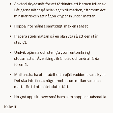
Använd skyddsnät för att förhindra att barnen trillar av.
Låt gärna nätet gå hela vägen till marken, eftersom det
minskar risken att någon kryper in under mattan.
Hoppa inte många samtidigt, max en i taget
Placera studsmattan på en plan yta så att den står
stadigt.
Undvik ojämna och steniga ytor runtomkring
studsmattan. Även långt ifrån träd och andra hårda
föremål.
Mattan ska ha ett stabilt och rejält vadderat ramskydd.
Det ska inte finnas något mellanrum mellan ram och
matta. Se till att nätet sluter tätt.
Ha god uppsikt över små barn som hoppar studsmatta.
Källa: If