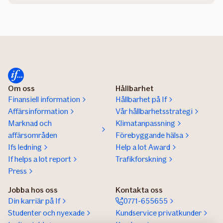
Om oss
Hållbarhet
Finansiell information
Hållbarhet på If
Affärsinformation
Vår hållbarhetsstrategi
Marknad och
Klimatanpassning
affärsområden
Förebyggande hälsa
Ifs ledning
Help a lot Award
If helps a lot report
Trafikforskning
Press
Jobba hos oss
Kontakta oss
Din karriär på If
0771-655655
Studenter och nyexade
Kundservice privatkunder