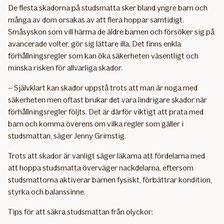
De flesta skadorna på studsmatta sker bland yngre barn och
många av dom orsakas av att flera hoppar samtidigt.
Småsyskon som vill härma de äldre barnen och försöker sig på
avancerade volter, gör sig lättare illa. Det finns enkla
förhållningsregler som kan öka säkerheten väsentligt och
minska risken för allvarliga skador.
– Självklart kan skador uppstå trots att man är noga med
säkerheten men oftast brukar det vara lindrigare skador när
förhållningsregler följts. Det är därför viktigt att prata med
barn och komma överens om vilka regler som gäller i
studsmattan, säger Jenny Grimstig.
Trots att skador är vanligt säger läkarna att fördelarna med
att hoppa studsmatta överväger nackdelarna, eftersom
studsmattorna aktiverar barnen fysiskt, förbättrar kondition,
styrka och balanssinne.
Tips för att säkra studsmattan från olyckor: