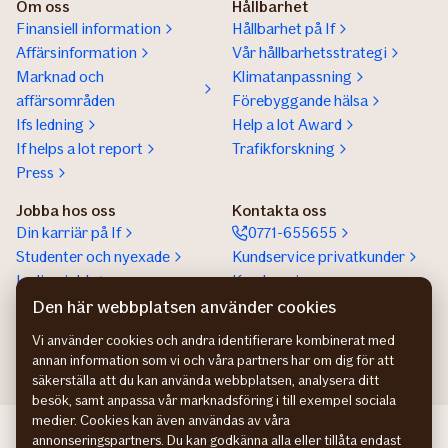
Om oss
Hållbarhet
Finansiell information
Hållbarhet på If
Affärsinformation
Vår hållbarhetsstrategi
Marknad och
Klimatanpassning
affärsområden
Förebyggande hälsa
Ifs ledning
Help a lot Award
If helps a lot report
Trafikforskning
Press
Jobba hos oss
Kontakta oss
Din karriär på If
0771-655655
Studenter och nyexade
Kundservice privatkunder
Lediga jobb
Kundservice
företagskunder
Den här webbplatsen använder cookies
Partnerskap
Vi använder cookies och andra identifierare kombinerat med
annan information som vi och våra partners har om dig för att
säkerställa att du kan använda webbplatsen, analysera ditt
besök, samt anpassa vår marknadsföring i till exempel sociala
medier. Cookies kan även användas av våra
If Skadeforsikring NO
annonseringspartners. Du kan godkänna alla eller tillåta endast