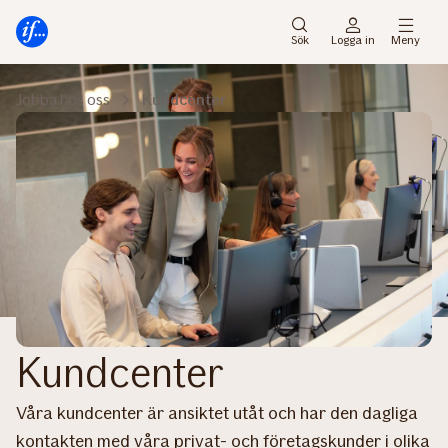
Gå
Gå
direkt
direkt
Sök
Logga in
Meny
till
till
sidans
sidans
Jobba hos oss
Kundcenter
huvudmenyn
innehåll
Kundcenter
Våra kundcenter är ansiktet utåt och har den dagliga
kontakten med våra privat- och företagskunder i olika