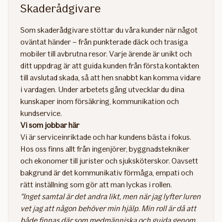
Skaderådgivare
Som skaderådgivare stöttar du våra kunder när något
oväntat händer – från punkterade däck och trasiga
mobiler till avbrutna resor. Varje ärende är unikt och
ditt uppdrag är att guida kunden från första kontakten
till avslutad skada, så att hen snabbt kan komma vidare
i vardagen. Under arbetets gång utvecklar du dina
kunskaper inom försäkring, kommunikation och
kundservice.
Vi som jobbar här​
Vi är serviceinriktade och har kundens bästa i fokus.
Hos oss finns allt från ingenjörer, byggnadstekniker
och ekonomer till jurister och sjuksköterskor. Oavsett
bakgrund är det kommunikativ förmåga, empati och
rätt inställning som gör att man lyckas i rollen.​
"Inget samtal är det andra likt, men när jag lyfter luren
vet jag att någon behöver min hjälp. Min roll är då att
både finnas där som medmänniska och guida genom