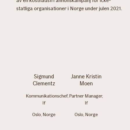
av en kostnadsfri annonskampanj för icke-
statliga organisationer i Norge under julen 2021.
Sigmund
Janne Kristin
Clementz
Moen
Kommunikationschef,
Partner Manager,
If
If
Oslo, Norge
Oslo, Norge