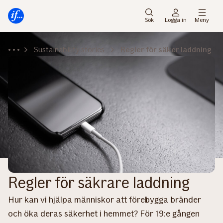
Gå
Gå
direkt
direkt
Sök
Logga in
Meny
till
till
sidans
sidans
Sustainability stories
Regler för säker laddning
huvudmenyn
innehåll
Regler för säkrare laddning
Hur kan vi hjälpa människor att förebygga bränder
och öka deras säkerhet i hemmet? För 19:e gången