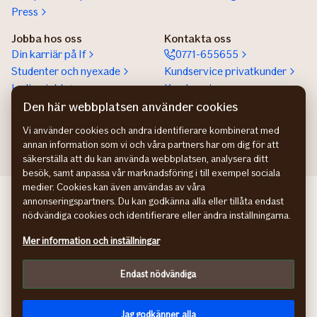
Press
Jobba hos oss
Kontakta oss
Din karriär på If
0771-655655
Studenter och nyexade
Kundservice privatkunder
Lediga jobb
Kundservice
företagskunder
Den här webbplatsen använder cookies
Partnerskap
Vi använder cookies och andra identifierare kombinerat med
annan information som vi och våra partners har om dig för att
säkerställa att du kan använda webbplatsen, analysera ditt
besök, samt anpassa vår marknadsföring i till exempel sociala
medier. Cookies kan även användas av våra
If Skadeforsikring NO
annonseringspartners. Du kan godkänna alla eller tillåta endast
If Skadeforsikring DK
nödvändiga cookies och identifierare eller ändra inställningarna.
If Vahinkovakuutus FI
Mer information och inställningar
Hantering av personuppgifter
Information om tillgänglighet
Endast nödvändiga
Cookies
Anpassa
facebook
instagram
linkedin
youtube
Jag godkänner alla