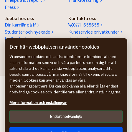
If helps a lot report
Trafikforskning
Press
Jobba hos oss
Kontakta oss
Din karriär på If
0771-655655
Studenter och nyexade
Kundservice privatkunder
Lediga jobb
Kundservice
företagskunder
Den här webbplatsen använder cookies
Partnerskap
Vi använder cookies och andra identifierare kombinerat med
annan information som vi och våra partners har om dig för att
säkerställa att du kan använda webbplatsen, analysera ditt
besök, samt anpassa vår marknadsföring i till exempel sociala
medier. Cookies kan även användas av våra
If Skadeforsikring NO
annonseringspartners. Du kan godkänna alla eller tillåta endast
If Skadeforsikring DK
nödvändiga cookies och identifierare eller ändra inställningarna.
If Vahinkovakuutus FI
Mer information och inställningar
Hantering av personuppgifter
Information om tillgänglighet
Endast nödvändiga
Cookies
Anpassa