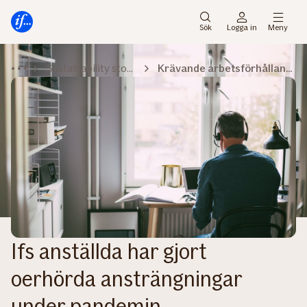
Gå
Gå
direkt
direkt
Sök
Logga in
Meny
till
till
sidans
sidans
Sustainability stories
Krävande arbetsförhållanden
huvudmenyn
innehåll
Ifs anställda har gjort
oerhörda ansträngningar
under pandemin