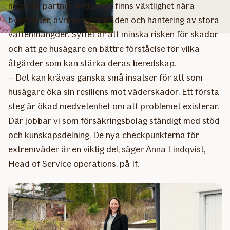
med vår partner Anticimex finns växtlighet nära
byggnader, avrinningsområden och hantering av stora
vattenmängder. Syftet är att minska risken för skador
och att ge husägare en bättre förståelse för vilka
åtgärder som kan stärka deras beredskap.
– Det kan krävas ganska små insatser för att som
husägare öka sin resiliens mot väderskador. Ett första
steg är ökad medvetenhet om att problemet existerar.
Där jobbar vi som försäkringsbolag ständigt med stöd
och kunskapsdelning. De nya checkpunkterna för
extremväder är en viktig del, säger Anna Lindqvist,
Head of Service operations, på If.