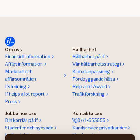
Om oss
Hållbarhet
Finansiell information
Hållbarhet på If
Affärsinformation
Vår hållbarhetsstrategi
Marknad och
Klimatanpassning
affärsområden
Förebyggande hälsa
Ifs ledning
Help a lot Award
If helps a lot report
Trafikforskning
Press
Jobba hos oss
Kontakta oss
Din karriär på If
0771-655655
Studenter och nyexade
Kundservice privatkunder
Lediga jobb
Kundservice