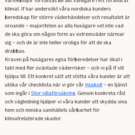
värmeböljor förväntas bli allt vanligare i ett förändrat
klimat. If har undersökt våra nordiska kunders
beredskap för större väderhändelser och resultatet är
oroande – majoriteten av alla husägare vet inte vad
de ska göra om någon form av extremväder närmar
sig – och de är inte heller oroliga för att de ska
drabbas.
Kraven på husägares egna förberedelser har ökat i
takt med fler oväntade väderrisker – och vi på If vill
hjälpa till. Ett konkret sätt att stötta våra kunder är att
utöka vår checklista när vi gör vår
Huskoll
– en tjänst
som ingår i
Stor villaförsäkring
. Genom konkreta råd
och vägledning hjälper vi våra kunder att skydda sina
hem och minska samhällets sårbarhet för
klimatrelaterade skador.