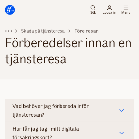
Gå
Gå
direkt
direkt
Sök
Logga in
Meny
till
till
sidans
sidans
Skada på tjänsteresa
Före resan
huvudmenyn
innehåll
Förberedelser innan en
tjänsteresa
Vad behöver jag förbereda inför
tjänsteresan?
Hur får jag tag i mitt digitala
försäkringskort?