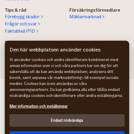
Tips & råd
Försäkringsförmedlare
Förebygg skador
Mäklarmarknad
Frågor och svar
Faktablad IPID
Kundservice privatperson
Lokala säljare
Kontaktuppgifter
Hitta säljare för stora
Den här webbplatsen använder cookies
företag
Vi använder cookies och andra identifierare kombinerat med
annan information som vi och våra partners har om dig för att
säkerställa att du kan använda webbplatsen, analysera ditt
besök, samt anpassa vår marknadsföring i till exempel sociala
medier. Cookies kan även användas av våra
If bedriftsforsikring NO
annonseringspartners. Du kan godkänna alla eller tillåta endast
If erhvervsforsikring DK
nödvändiga cookies och identifierare eller ändra inställningarna.
If yritysvakuutus FI
Mer information och inställningar
Hantering av personuppgifter
Cookies
Endast nödvändiga
Anpassa
In English