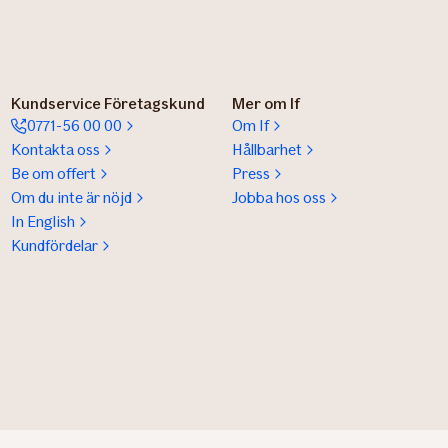
Kundservice Företagskund
Mer om If
0771-56 00 00
Om If
Kontakta oss
Hållbarhet
Be om offert
Press
Om du inte är nöjd
Jobba hos oss
In English
Kundfördelar