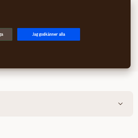
Sök
Logga in
Meny
ga
Jag godkänner alla