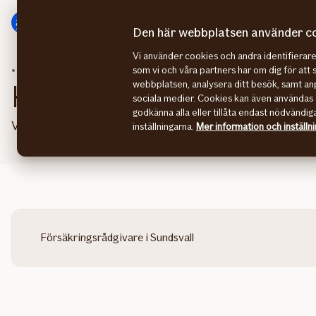
Gå
Gå
direkt
direkt
Den här webbplatsen använder c
till
till
Vi använder cookies och andra identifiera
sidans
sidans
Kundservice
Sundsvall
som vi och våra partners har om dig för att 
huvudmenyn
innehåll
webbplatsen, analysera ditt besök, samt anp
Kontakta våra säljare i 
sociala medier. Cookies kan även användas 
godkänna alla eller tillåta endast nödvändig
Vi hjälper företag i Gävleborg, Västernorrland, Jämtland
inställningarna.
Mer information och inställn
Försäkringsrådgivare i Sundsvall