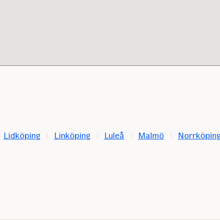
Lidköping
Linköping
Luleå
Malmö
Norrköpin