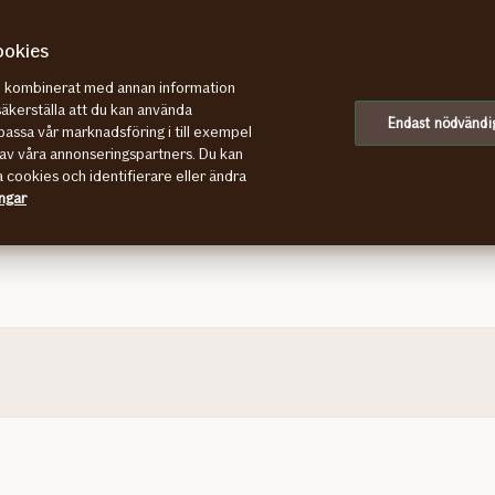
ookies
re kombinerat med annan information
säkerställa att du kan använda
Endast nödvändi
assa vår marknadsföring i till exempel
Sundsvall
av våra annonseringspartners. Du kan
a cookies och identifierare eller ändra
 och Västerbotten.
ingar