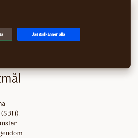
Logga in
Meny
ga
Jag godkänner alla
tmål
na
(SBTi).
änster
 egendom