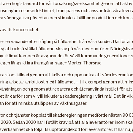
ätta en hög standard för vår försäkringsverksamhet genom att aktiv
lösningar, resurseffektivitet, transparens och ansvar från våra lever
ra vår negativa påverkan och stimulera hållbar produktion och kon
 av Ifs koncernchef:
er en växande efterfrågan på hållbarhet från våra kunder. Därför är 
teg att också ställa hållbarhetskrav på våra leverantörer. Näringsliv
 i klimatkampen är avgörande för såväl kommande generationer 
 egen långsiktiga framgång, säger Morten Thorsrud.
ra stor skillnad genom att kräva och uppmuntra att våra leverantö
ing arbetar ambitiöst med hållbarhet – till exempel genom att min
ändningen och genom att reparera och återanvända istället för at
et är därför som vi vill inkludera skadereglering i vårt mål: Det är vik
 kan för att minska utsläppen av växthusgaser.
or och tjänster kopplat till skaderegleringen medförde nästan 90 0
 2020. Sedan 2020 har If ställt krav på att alla leverantörer inom sk
verksamhet ska följa Ifs uppförandekod för leverantörer. If har nu, på