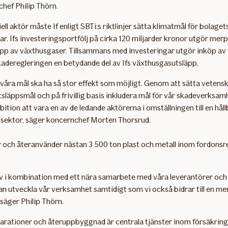
chef Philip Thörn.
ell aktör måste If enligt SBTi:s riktlinjer sätta klimatmål för bolaget
ar. Ifs investeringsportfölj på cirka 120 miljarder kronor utgör merp
äpp av växthusgaser. Tillsammans med investeringar utgör inköp av
skaderegleringen en betydande del av Ifs växthusgasutsläpp.
tt våra mål ska ha så stor effekt som möjligt. Genom att sätta vetens
släppsmål och på frivillig basis inkludera mål för vår skadeverksamhe
bition att vara en av de ledande aktörerna i omställningen till en håll
ssektor, säger koncernchef Morten Thorsrud.
r och återanvänder nästan 3 500 ton plast och metall inom fordons
av i kombination med ett nära samarbete med våra leverantörer och
kan utveckla vår verksamhet samtidigt som vi också bidrar till en mer
 säger Philip Thörn.
rationer och återuppbyggnad är centrala tjänster inom försäkring.