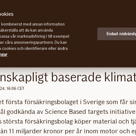
ookies
re kombinerat med annan information
aserade klimatmål
säkerställa att du kan använda
Endast nödvändi
assa vår marknadsföring i till exempel
av våra annonseringspartners. Du kan
a cookies och identifierare eller ändra
ingar
örst i branschen med
nskapligt baserade klima
024, 16:06 CET
det första försäkringsbolaget i Sverige som får si
l godkända av Science Based targets initiative 
 största försäkringsbolag köper material och tj
 än 11 miljarder kronor per år inom motor och