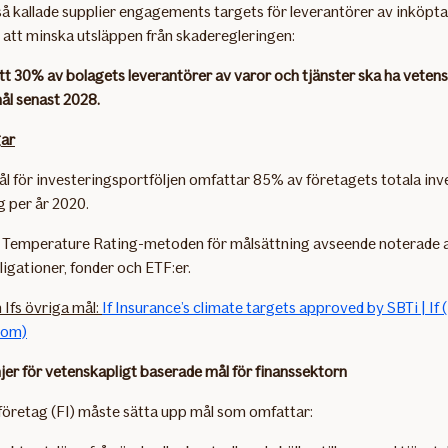
 så kallade supplier engagements targets för leverantörer av inköpt
r att minska utsläppen från skaderegleringen:
 att 30% av bolagets leverantörer av varor och tjänster ska ha veten
ål senast 2028
.
gar
ål för investeringsportföljen omfattar 85% av företagets totala inv
g per år 2020.
r Temperature Rating-metoden för målsättning avseende noterade a
igationer, fonder och ETF:er.
Ifs övriga mål:
If Insurance’s climate targets approved by SBTi | If (
com)
njer för vetenskapligt baserade mål för finanssektorn
 företag (FI) måste sätta upp mål som omfattar: