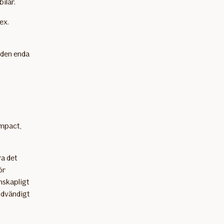
ilar.
ex.
 den enda
ompact,
ra det
ör
nskapligt
ödvändigt