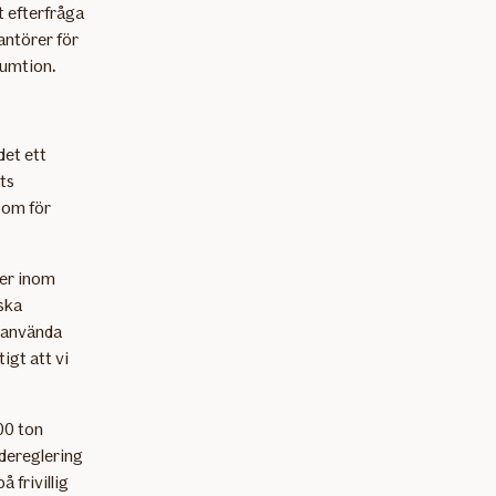
t efterfråga
antörer för
sumtion
.
det ett
ets
som för
rer inom
ska
t använda
tigt att vi
00 ton
adereglering
 frivillig