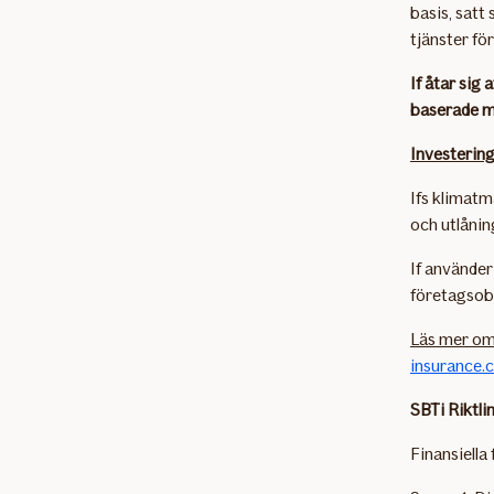
basis, satt
tjänster fö
If åtar sig
baserade m
Investerin
Ifs klimatm
och utlånin
If använde
företagsobl
Läs mer om 
insurance.
SBTi Riktli
Finansiella