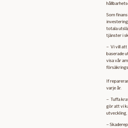
hållbarhets
Som finansi
investering
totala utsl
tjänster i 
– Vi vill a
baserade ut
visa vår am
försäkring
If reparera
varje år.
– Tuffa kr
gör att vi 
utveckling,
– Skaderepa