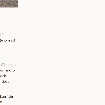
rm"
 genom att
r för mer än
 inom motor
 och
itiösa
kan från
fs