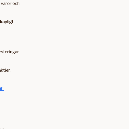
a varor och
skapligt
esteringar
ktier,
if-