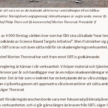
 är att vara en av de ledande aktörerna i omställningen till en hållbar
ektor. Näringslivets engagemang i klimatkampen är avgörande, menar Ifs
hef Philip Thörn och Ifs koncernchef Morten Thorsrud. Pressbild: If
ett av 4 000 företag världen över som har fått sina så kallade "near te
odkända av Science Based Targets initiative*. Men If utmärker sig
n SBTi:s krav och även sätta mål för sin skaderegleringsverksamhet.
nchef Morten Thorsrud har sett fram emot SBTi:s godkännande.
reglering är kärnan i vår verksamhet. Vi köper material och tjänste
r kronor per år och handlägger mer än en miljon skadeanmälningar
eter. Det är här som vi indirekt har en betydande del av våra utsläpp
kan vi påverka genom att uppmuntra våra leverantörer att sätta amb
säger Thorsrud.
 att försäkringsbranschen borde vara mer fokuserad på klimatpåver
v verksamheten, och vi går gärna längre än kraven från SBTi, säger I