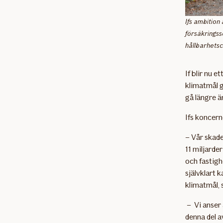
Ifs ambition
försäkringss
hållbarhetsc
If blir nu 
klimatmål g
gå längre ä
Ifs koncer
– Vår skade
11 miljarde
och fastigh
självklart 
klimatmål, 
– Vi anser
denna del a