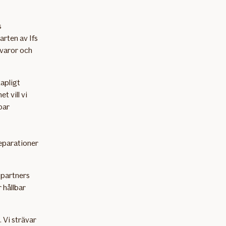
s
arten av Ifs
 varor och
kapligt
t vill vi
bar
reparationer
 partners
 hållbar
 Vi strävar