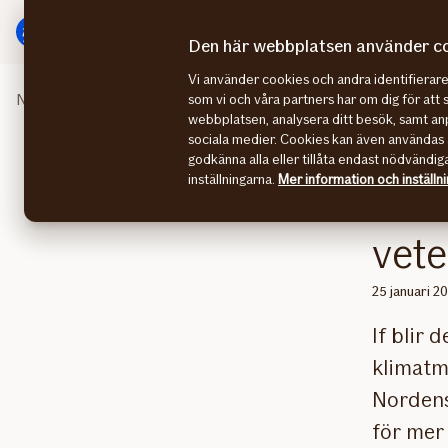
Gå
Gå
direkt
direkt
Den här webbplatsen använder c
till
till
Vi använder cookies och andra identifiera
sidans
sidans
Nyhetsrummet
If först i branschen med vetenskapligt b
som vi och våra partners har om dig för att 
huvudmenyn
innehåll
webbplatsen, analysera ditt besök, samt anp
sociala medier. Cookies kan även användas 
godkänna alla eller tillåta endast nödvändig
inställningarna.
Mer information och inställn
If f
vete
25 januari 2
If blir 
klimatmå
Nordens
för mer