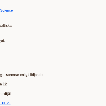
 Science
baltiska
get.
igt i sommar enligt följande:
a 32:
ordfjäll
8 0829