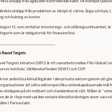
ekta utsläpp från ägda eller kontrollerade källor, till exempel tjänsteb
direkta utsläpp från produktion av inköpt el, värme, ånga och kyla, t.
g och kylning av kontor.
tegori 15, som omfattar investerings- och utlåningsverksamhet, är
egorin som är obligatorisk för finansinstitut.
_________________________
 Based Targets
ed Targets initiative (SBTi) är ett samarbete mellan FNs Global C
urces Institute, Världsnaturfonden (WWF) och CDP.
 driver ambitiösa klimatåtgärder i den privata sektorn genom att gö
 organisationer att sätta sektorspecifika vetenskapsbaserade mål f
v utsläppen på ett mätbart och standardiserat sätt. Målen är ”vete
m de är i linje med vad den senaste klimatforskningen anser vara n
ålen i Parisavtalet.