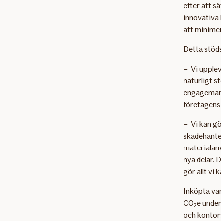
efter att s
innovativa 
att minime
Detta stöds
– Vi upplev
naturligt s
engagemang
företagens
– Vi kan gö
skadehanter
materialanv
nya delar. D
gör allt vi
Inköpta var
CO
e under
2
och kontors