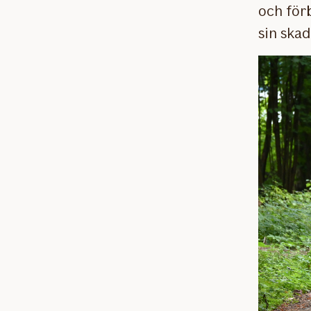
och förb
sin skad