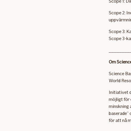
Scope 1: Dir
Scope 2: In
uppvärmnin
Scope 3: Ka
Scope 3-kat
________
Om Science
Science Bas
World Reso
Initiativet
möjligt för
minskning a
baserade” o
för att nå m