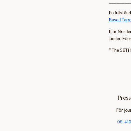
________
En fullständ
Based Targ
If är Norde
länder. Före
* The SBTi 
Press
För jou
08-410