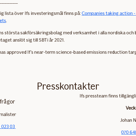
_______
ig lista över Ifs investeringsmål finns på:
Companies taking action -
ets
.
ns största sakförsäkringsbolag med verksamhet i alla nordiska och 
taget anslöt sig till SBTi år 2021.
has approved If’s near-term science-based emissions reduction tar
Presskontakter
Ifs pressteam finns tillgängl
frågor
Veck
rnalister
Johan N
 023 03
070 64