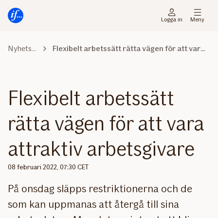
Gå
Gå
direkt
direkt
Logga in
Meny
till
till
sidans
sidans
Nyhetsrummet
Flexibelt arbetssätt rätta vägen för att vara attraktiv arbetsgivare
huvudmenyn
innehåll
Flexibelt arbetssätt
rätta vägen för att vara
attraktiv arbetsgivare
08 februari 2022, 07:30 CET
På onsdag släpps restriktionerna och de
som kan uppmanas att återgå till sina