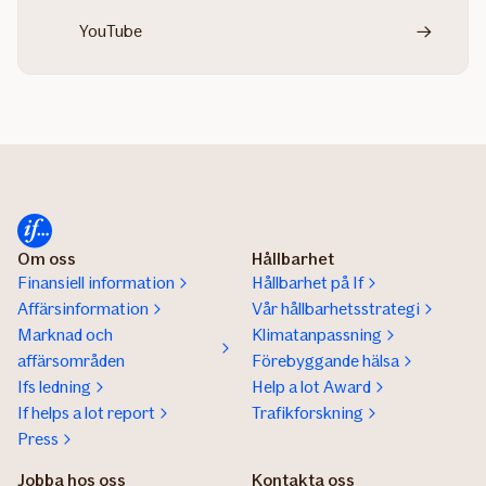
YouTube
Om oss
Hållbarhet
Finansiell information
Hållbarhet på If
Affärsinformation
Vår hållbarhetsstrategi
Marknad och
Klimatanpassning
affärsområden
Förebyggande hälsa
Ifs ledning
Help a lot Award
If helps a lot report
Trafikforskning
Press
Jobba hos oss
Kontakta oss