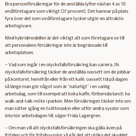
Bra personförsäkringar för de anställda lyfter nästan 4 av 10
småföretagare som viktigt (37 procent). Det hamnar på plats
fyra över det som småföretagare tycker utgör en attraktiv
arbetsgivare.
Med hybridmodellen är det viktigt att som företagare se till
att personalens försäkringar inte är begränsade till
arbetsplatsen.
– Vad som ingår i en olycksfallsförsäkring kan variera. Ifs
olycksfallsförsäkring täcker de anställda oavsett om de jobbar
på kontoret, hemifrån eller från ett kafé, oavsett tid på dagen
så länge man gör något som är ”naturligt” i en vanlig
arbetsdag, som till exempel att koka kaffe, förbereda lunch, ha
walk-and-talk-möte i parken. Men försäkringen täcker inte om
man sätter igång en tvättmaskin eller utför andra sysslor som
inte hör arbetsdagen till, säger Frida Lagergren.
– Om man vill att olycksfallsförsäkringen ska gälla även på
fritiden och för fritidssysslor så går det att utöka det skyddet