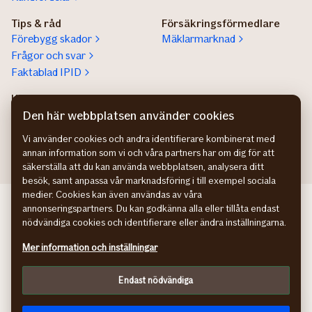
Tips & råd
Försäkringsförmedlare
Förebygg skador
Mäklarmarknad
Frågor och svar
Faktablad IPID
Kundservice privatperson
Lokala säljare
Kontaktuppgifter
Hitta säljare för stora
Den här webbplatsen använder cookies
företag
Vi använder cookies och andra identifierare kombinerat med
annan information som vi och våra partners har om dig för att
säkerställa att du kan använda webbplatsen, analysera ditt
besök, samt anpassa vår marknadsföring i till exempel sociala
medier. Cookies kan även användas av våra
If bedriftsforsikring NO
annonseringspartners. Du kan godkänna alla eller tillåta endast
If erhvervsforsikring DK
nödvändiga cookies och identifierare eller ändra inställningarna.
If yritysvakuutus FI
Mer information och inställningar
Hantering av personuppgifter
Cookies
Endast nödvändiga
Anpassa
In English