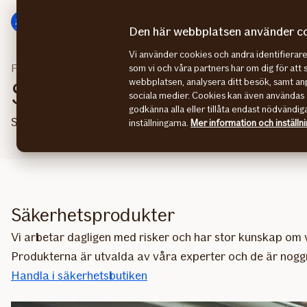
Gå
Gå
direkt
direkt
Den här webbplatsen använder c
till
till
Vi använder cookies och andra identifiera
sidans
sidans
Företag
Säkerhetsbutiken
som vi och våra partners har om dig för att 
huvudmenyn
innehåll
webbplatsen, analysera ditt besök, samt anp
Säkerhetsbutik för föret
sociala medier. Cookies kan även användas 
godkänna alla eller tillåta endast nödvändig
Säkerhetsprodukter till ett bra pris
inställningarna.
Mer information och inställn
Säkerhetsprodukter
Vi arbetar dagligen med risker och har stor kunskap om 
Produkterna är utvalda av våra experter och de är noggra
Handla i säkerhetsbutiken