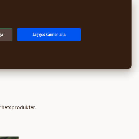
Sök
Logga in
Meny
ga
Jag godkänner alla
rhetsprodukter.