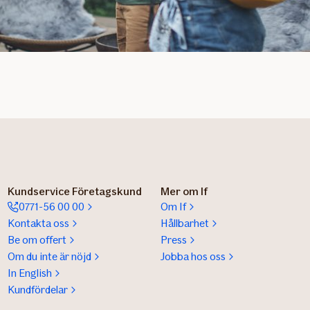
Kundservice Företagskund
Mer om If
0771-56 00 00
Om If
Kontakta oss
Hållbarhet
Be om offert
Press
Om du inte är nöjd
Jobba hos oss
In English
Kundfördelar