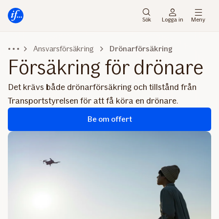
Gå
Gå
direkt
direkt
Sök
Logga in
Meny
till
till
sidans
sidans
Ansvarsförsäkring
Drönarförsäkring
huvudmenyn
innehåll
Försäkring för drönare
Det krävs både drönarförsäkring och tillstånd från
Transportstyrelsen för att få köra en drönare.
Be om offert