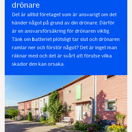
drönare
Det är alltid företaget som är ansvarigt om det
händer något på grund av din drönare. Därför
är en ansvarsförsäkring för drönaren viktig.
Tänk om batteriet plötsligt tar slut och drönaren
ramlar ner och förstör något? Det är inget man
räknar med och det är svårt att förutse vilka
skador den kan orsaka.