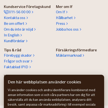
Kundservice Företagskund
Mer om If
0771-56 00 00
Om If
Kontakta oss
Hållbarhet
Be om offert
Press
Om du inte är nöjd
Jobba hos oss
In English
Kundfördelar
Tips & råd
Försäkringsförmedlare
Förebygg skador
Mäklarmarknad
Frågor och svar
Faktablad IPID
Kundservice privatperson
Lokala säljare
Kontaktuppgifter
Hitta säljare för stora
Den här webbplatsen använder cookies
företag
Vi använder cookies och andra identifierare kombinerat med
annan information som vi och våra partners har om dig för att
säkerställa att du kan använda webbplatsen, analysera ditt
besök, samt anpassa vår marknadsföring i till exempel sociala