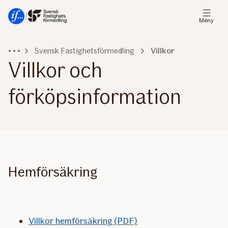
Gå
Gå
direkt
direkt
Meny
till
till
sidans
sidans
Svensk Fastighetsförmedling
Villkor
huvudmenyn
innehåll
Villkor och
förköpsinformation
Hemförsäkring
Villkor hemförsäkring (PDF)