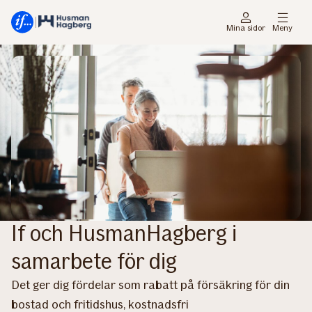
Gå
Gå
direkt
direkt
Mina sidor
Meny
till
till
sidans
sidans
huvudmenyn
innehåll
If och HusmanHagberg i
samarbete för dig
Det ger dig fördelar som rabatt på försäkring för din
bostad och fritidshus, kostnadsfri