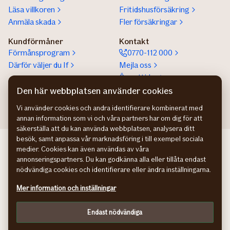
Läsa villkoren
Fritidshusförsäkring
Anmäla skada
Fler försäkringar
Kundförmåner
Kontakt
Förmånsprogram
0770-112 000
Därför väljer du If
Mejla oss
Öppettider
Om du inte är nöjd
Den här webbplatsen använder cookies
Vi använder cookies och andra identifierare kombinerat med
annan information som vi och våra partners har om dig för att
säkerställa att du kan använda webbplatsen, analysera ditt
besök, samt anpassa vår marknadsföring i till exempel sociala
If Skadeforsikring NO
medier. Cookies kan även användas av våra
If Skadeforsikring DK
annonseringspartners. Du kan godkänna alla eller tillåta endast
If Vahinkovakuutus FI
nödvändiga cookies och identifierare eller ändra inställningarna.
Hantering av personuppgifter
Mer information och inställningar
Information om tillgänglighet
Cookies
Endast nödvändiga
Kundomdömen
Anpassa webbplatsen