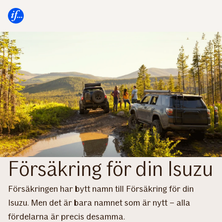
Gå
Gå
direkt
direkt
till
till
sidans
sidans
huvudmenyn
innehåll
Försäkring för din Isuzu
Försäkringen har bytt namn till Försäkring för din
Isuzu. Men det är bara namnet som är nytt – alla
fördelarna är precis desamma.