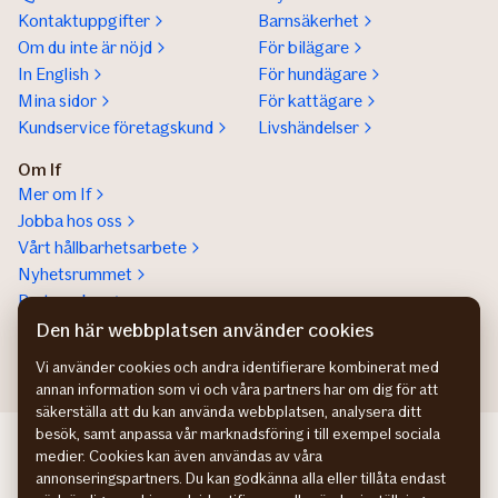
Kontaktuppgifter
Barnsäkerhet
Om du inte är nöjd
För bilägare
In English
För hundägare
Mina sidor
För kattägare
Kundservice företagskund
Livshändelser
Om If
Mer om If
Jobba hos oss
Vårt hållbarhetsarbete
Nyhetsrummet
Partnerskap
Help a lot award
Den här webbplatsen använder cookies
Vi använder cookies och andra identifierare kombinerat med
annan information som vi och våra partners har om dig för att
säkerställa att du kan använda webbplatsen, analysera ditt
besök, samt anpassa vår marknadsföring i till exempel sociala
If Skadeforsikring NO
medier. Cookies kan även användas av våra
If Skadeforsikring DK
annonseringspartners. Du kan godkänna alla eller tillåta endast
If Vahinkovakuutus FI